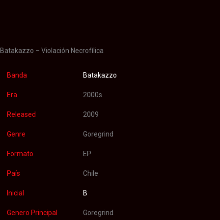
Información adicional
Valoraciones (0)
Batakazzo – Violación Necrofílica
Banda
Batakazzo
Era
2000s
Released
2009
Genre
Goregrind
Formato
EP
País
Chile
Inicial
B
Genero Principal
Goregrind