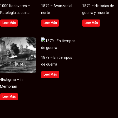
1000 Kadaveres –
1879 – Avanzad al
1879 – Historias de
Patología asesina
norte
guerra y muerte
Leer Más
Leer Más
Leer Más
1879 – En tiempos
de guerra
Leer Más
4Estigma – In
Memorian
Leer Más