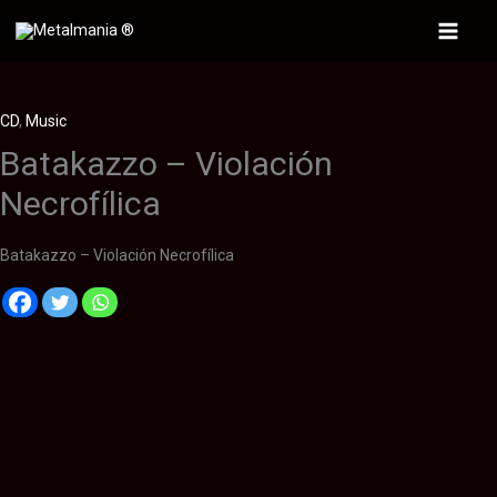
Ir
al
Main
contenido
Menu
CD
,
Music
Batakazzo – Violación
Necrofílica
Batakazzo – Violación Necrofílica
Descripción