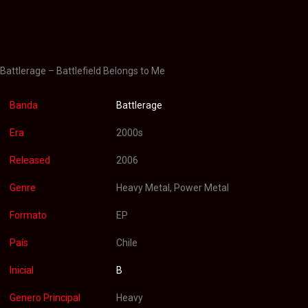
Información adicional
Valoraciones (0)
Battlerage – Battlefield Belongs to Me
Banda
Battlerage
Era
2000s
Released
2006
Genre
Heavy Metal, Power Metal
Formato
EP
País
Chile
Inicial
B
Genero Principal
Heavy