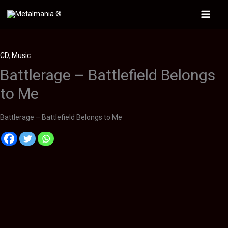
Ir
al
Main
contenido
Menu
CD
,
Music
Battlerage – Battlefield Belongs
to Me
Battlerage – Battlefield Belongs to Me
Descripción