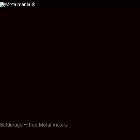
Ir
al
contenido
Descripción
Información adicional
Valoraciones (0)
Battlerage – True Metal Victory