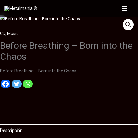
Ir
al
Main
contenido
Menu
CD
,
Music
Before Breathing – Born into the
Chaos
Before Breathing – Born into the Chaos
Descripción