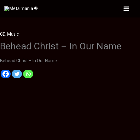
Ir
al
Main
contenido
Menu
CD
,
Music
Behead Christ – In Our Name
Behead Christ – In Our Name
Descripción
Información adicional