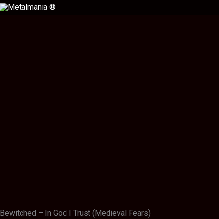
Ir
al
contenido
Descripción
Información adicional
Valoraciones (0)
Bewitched – In God I Trust (Medieval Fears)