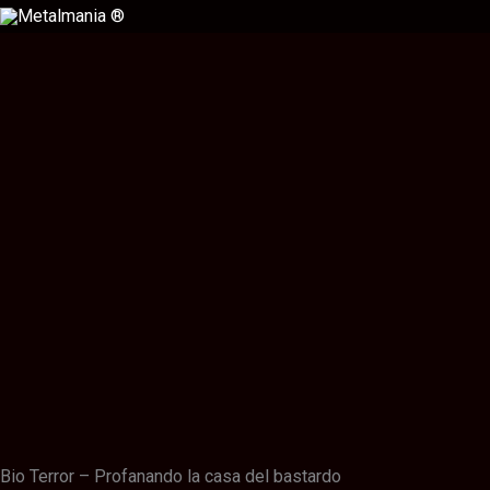
Ir
al
contenido
Descripción
Información adicional
Valoraciones (0)
Bio Terror – Profanando la casa del bastardo