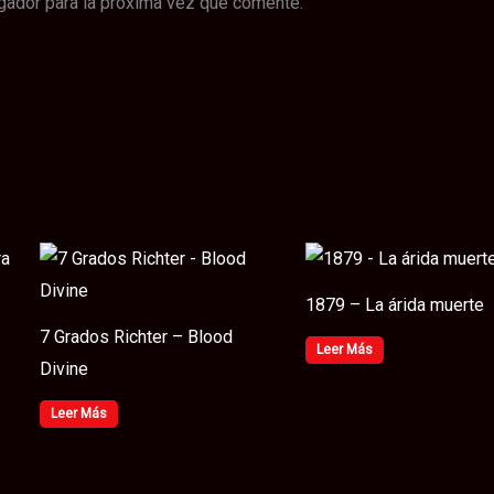
gador para la próxima vez que comente.
1879 – La árida muerte
7 Grados Richter – Blood
Leer Más
Divine
Leer Más