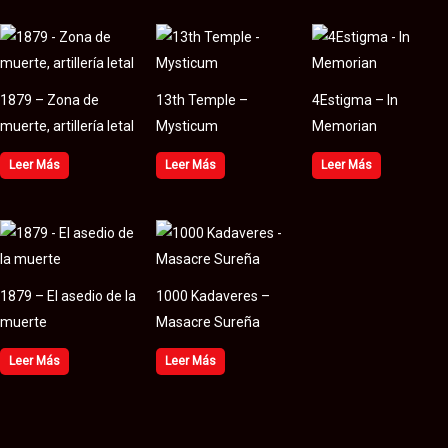
1879 – Zona de
13th Temple –
4Estigma – In
muerte, artillería letal
Mysticum
Memorian
Leer Más
Leer Más
Leer Más
1879 – El asedio de la
1000 Kadaveres –
muerte
Masacre Sureña
Leer Más
Leer Más