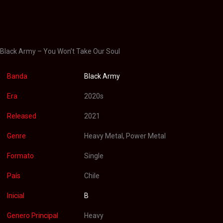
Información adicional
Valoraciones (0)
Black Army – You Won’t Take Our Soul
Banda
Black Army
Era
2020s
Released
2021
Genre
Heavy Metal, Power Metal
Formato
Single
País
Chile
Inicial
B
Genero Principal
Heavy