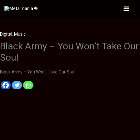
Ir
al
Main
contenido
Menu
Digital
,
Music
Black Army – You Won’t Take Our
Soul
Black Army – You Won’t Take Our Soul
Descripción