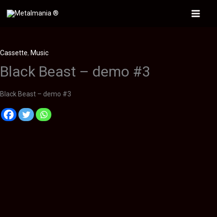
Ir
al
Main
contenido
Menu
Cassette
,
Music
Black Beast – demo #3
Black Beast – demo #3
Descripción
Información adicional