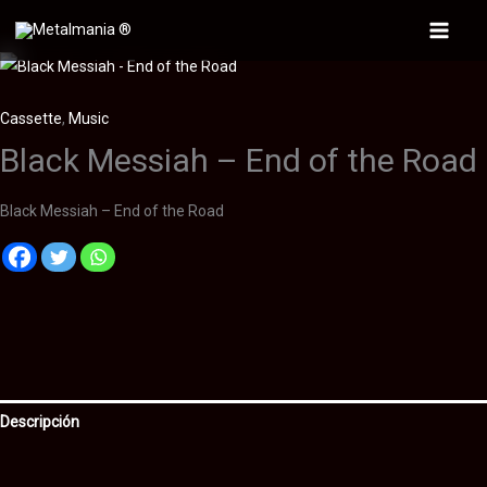
Ir
al
Main
contenido
Menu
Cassette
,
Music
Black Messiah – End of the Road
Black Messiah – End of the Road
Descripción
Información adicional