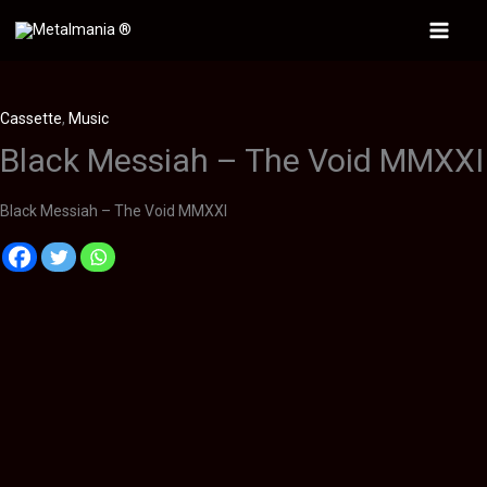
Ir
al
Main
contenido
Menu
Cassette
,
Music
Black Messiah – The Void MMXXI
Black Messiah – The Void MMXXI
Descripción
Información adicional