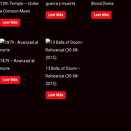
13th Temple – Under
guerra y muerte
Blood Divine
a Crimson Moon
Leer Más
Leer Más
Leer Más
1879 – Avanzad al
norte
13 Bells of Doom –
Rehearsal (30​-​08​-​
Leer Más
2015)
Leer Más