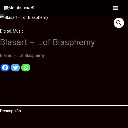
Ir
al
Main
contenido
Menu
Digital
,
Music
Blasart – …of Blasphemy
Blasart – …of Blasphemy
Descripción
Información adicional