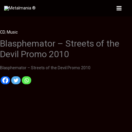
Ir
al
Main
contenido
Menu
CD
,
Music
Blasphemator – Streets of the
Devil Promo 2010
Blasphemator – Streets of the Devil Promo 2010
Descripción