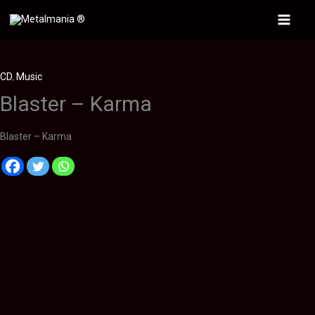
Ir
al
Main
contenido
Menu
CD
,
Music
Blaster – Karma
Blaster – Karma
Descripción
Información adicional