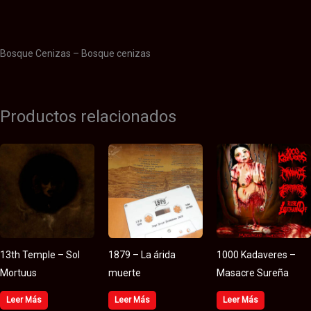
Valoraciones (0)
Bosque Cenizas – Bosque cenizas
Productos relacionados
13th Temple – Sol
1879 – La árida
1000 Kadaveres –
Mortuus
muerte
Masacre Sureña
Leer Más
Leer Más
Leer Más