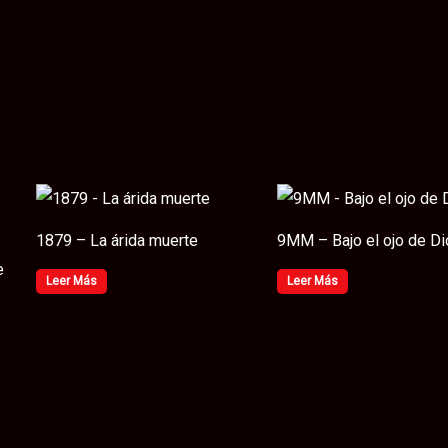
1879 – La árida muerte
9MM – Bajo el ojo de D
e
Leer Más
Leer Más