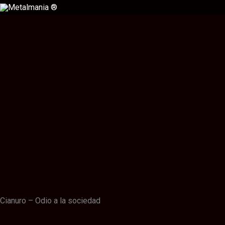
Ir
al
contenido
Descripción
Información adicional
Valoraciones (0)
Cianuro – Odio a la sociedad