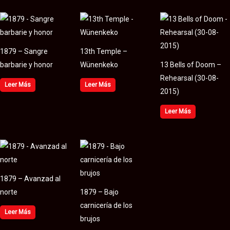
1879 – Sangre
13th Temple –
barbarie y honor
Wünenkeko
13 Bells of Doom –
Rehearsal (30​-​08​-​
Leer Más
Leer Más
2015)
Leer Más
1879 – Avanzad al
norte
1879 – Bajo
carnicería de los
Leer Más
brujos