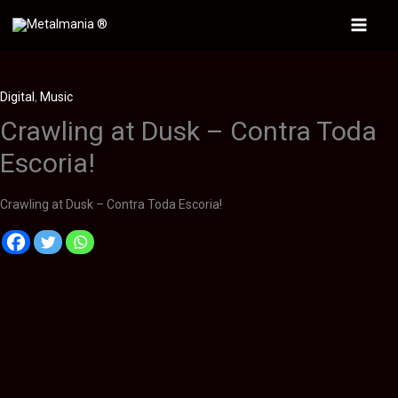
Ir
al
Main
contenido
Menu
Digital
,
Music
Crawling at Dusk – Contra Toda
Escoria!
Crawling at Dusk – Contra Toda Escoria!
Descripción