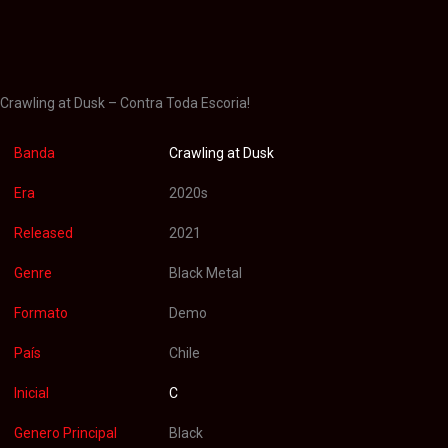
Información adicional
Valoraciones (0)
Crawling at Dusk – Contra Toda Escoria!
Banda
Crawling at Dusk
Era
2020s
Released
2021
Genre
Black Metal
Formato
Demo
País
Chile
Inicial
C
Genero Principal
Black