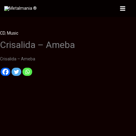
Ir
al
Main
contenido
Menu
CD
,
Music
Crisalida – Ameba
Crisalida – Ameba
Descripción
Información adicional