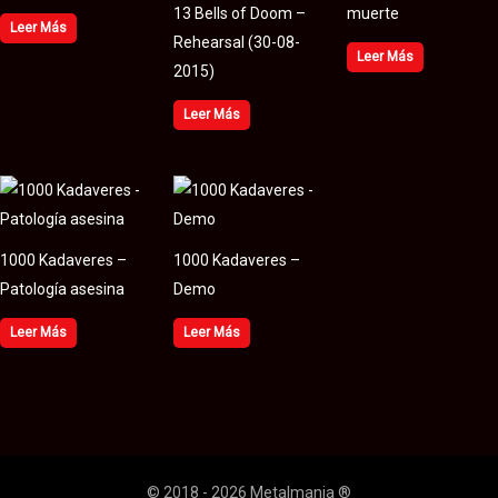
13 Bells of Doom –
muerte
Leer Más
Rehearsal (30​-​08​-​
Leer Más
2015)
Leer Más
1000 Kadaveres –
1000 Kadaveres –
Patología asesina
Demo
Leer Más
Leer Más
© 2018 - 2026 Metalmania ®