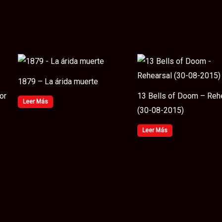
1879 – La árida muerte
or
13 Bells of Doom – Reh
Leer Más
(30​-​08​-​2015)
Leer Más