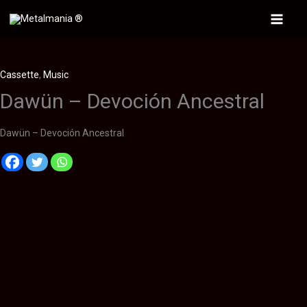
Ir
al
Main
contenido
Menu
Cassette
,
Music
Dawün – Devoción Ancestral
Dawün – Devoción Ancestral
Descripción
Información adicional