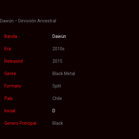
Valoraciones (0)
Dawün – Devoción Ancestral
Banda
Dawün
Era
2010s
Released
2015
Genre
Black Metal
Formato
Split
País
Chile
Inicial
D
Genero Principal
Black