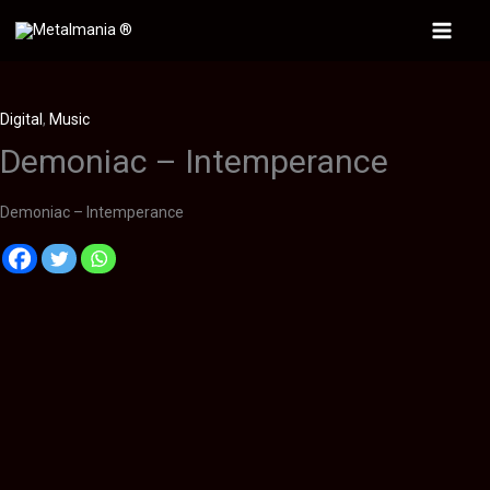
Ir
al
Main
contenido
Menu
Digital
,
Music
Demoniac – Intemperance
Demoniac – Intemperance
Descripción
Información adicional