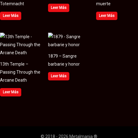
Totemnacht
muerte
Leer Más
Leer Más
Leer Más
1879 – Sangre
13th Temple –
barbarie y honor
Passing Through the
Leer Más
Arcane Death
Leer Más
© 2018 - 2026 Metalmania ®