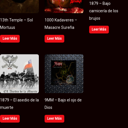
1879 – Bajo
carnicería de los
brujos
13th Temple – Sol
1000 Kadaveres –
Mortuus
Masacre Sureña
Leer Más
Leer Más
Leer Más
1879 – El asedio de la
9MM – Bajo el ojo de
muerte
Dios
Leer Más
Leer Más