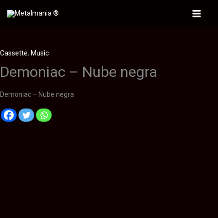
Ir
al
Main
contenido
Menu
Cassette
,
Music
Demoniac – Nube negra
Demoniac – Nube negra
Descripción
Información adicional