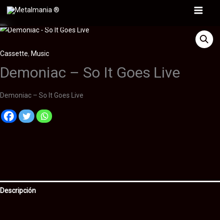
Ir
Main
al
contenido
Menu
Cassette
,
Music
Demoniac – So It Goes Live
Demoniac – So It Goes Live
Descripción
Información adicional