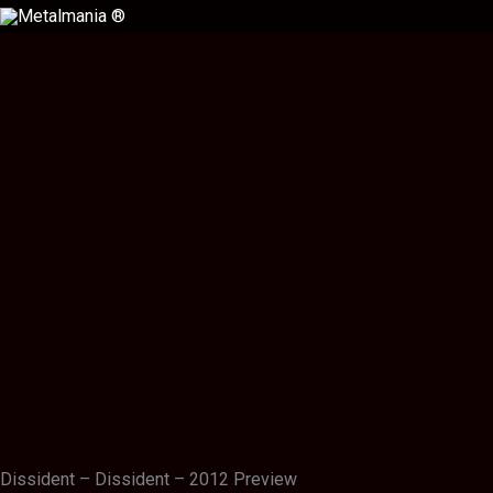
Ir
al
contenido
Descripción
Información adicional
Valoraciones (0)
Dissident – Dissident – 2012 Preview