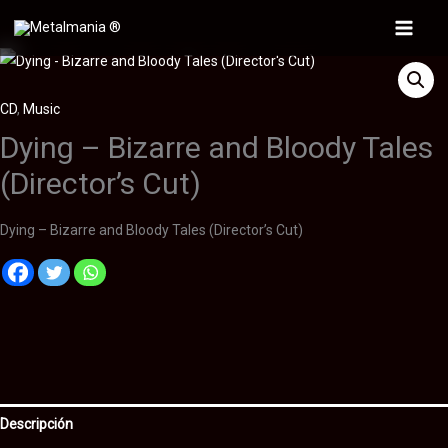
Ir
al
Main
contenido
Menu
CD
,
Music
Dying – Bizarre and Bloody Tales
(Director’s Cut)
Dying – Bizarre and Bloody Tales (Director’s Cut)
Descripción