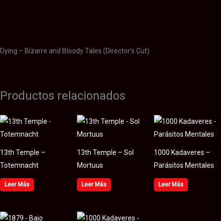
Información adicional
Valoraciones (0)
Dying – Bizarre and Bloody Tales (Director’s Cut)
Productos relacionados
13th Temple –
13th Temple – Sol
1000 Kadaveres –
Totemnacht
Mortuus
Parásitos Mentales
Leer Más
Leer Más
Leer Más