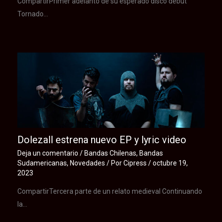
CompartirPrimer adelanto de su esperado disco debut
Tornado…
Dolezall estrena nuevo EP y lyric video
Deja un comentario
/
Bandas Chilenas
,
Bandas
Sudamericanas
,
Novedades
/ Por
Cipress
/
octubre 19,
2023
CompartirTercera parte de un relato medieval Continuando
la…