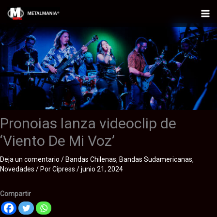
Ir
al
Mai
contenido
Me
Pronoias lanza videoclip de
‘Viento De Mi Voz’
Deja un comentario
/
Bandas Chilenas
,
Bandas Sudamericanas
,
Novedades
/ Por
Cipress
/
junio 21, 2024
Compartir