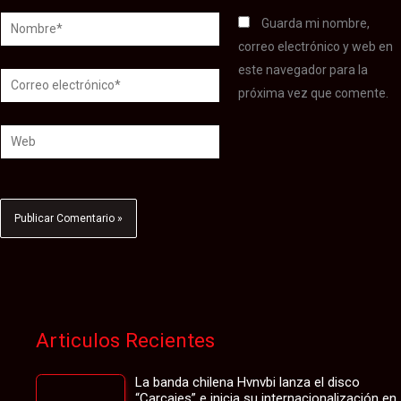
Nombre*
Guarda mi nombre,
correo electrónico y web en
este navegador para la
Correo
próxima vez que comente.
electrónico*
Web
Articulos Recientes
La banda chilena Hvnvbi lanza el disco
“Carcajes” e inicia su internacionalización en