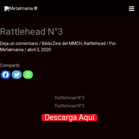
Ir
al
Mai
contenido
Me
Rattlehead N°3
Deja un comentario
/
BiblioZine del MMCH
,
Rattlehead
/ Por
Metalmania
/
abril 3, 2020
Compartir
Rattlehead N°3
Rattlehead N°3
Descarga Aquí