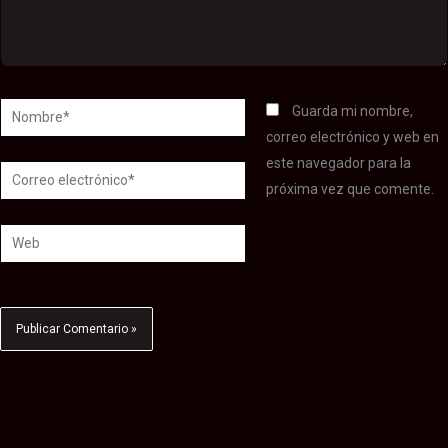
Nombre*
Guarda mi nombre,
correo electrónico y web en
este navegador para la
Correo
próxima vez que comente.
electrónico*
Web