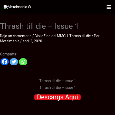
Ir
al
Mai
contenido
Me
Thrash till die – Issue 1
Deja un comentario
/
BiblioZine del MMCH
,
Thrash till die
/ Por
Metalmania
/
abril 3, 2020
Compartir
Thrash till die – Issue 1
Thrash till die – Issue 1
Descarga Aquí