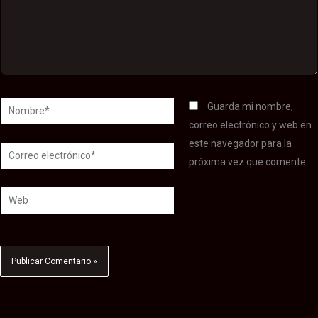
Nombre*
Guarda mi nombre,
correo electrónico y web en
este navegador para la
Correo
próxima vez que comente.
electrónico*
Web