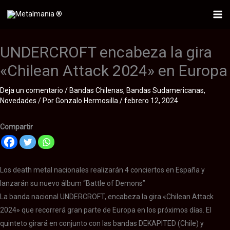
Ir
al
Mai
contenido
Me
UNDERCROFT encabeza la gira
«Chilean Attack 2024» en Europa
Deja un comentario
/
Bandas Chilenas
,
Bandas Sudamericanas
,
Novedades
/ Por
Gonzalo Hermosilla
/
febrero 12, 2024
Compartir
Los death metal nacionales realizarán 4 conciertos en España y
lanzarán su nuevo álbum “Battle of Demons”
La banda nacional UNDERCROFT, encabeza la gira «Chilean Attack
2024» que recorrerá gran parte de Europa en los próximos días. El
quinteto girará en conjunto con las bandas DEKAPITED (Chile) y