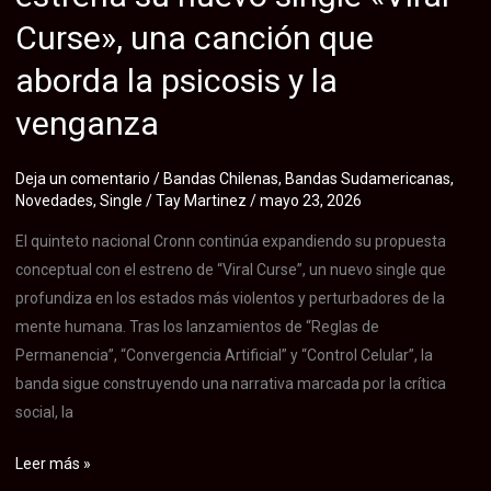
de
Curse», una canción que
su
próximo
aborda la psicosis y la
EP
venganza
que
habla
sobre
Deja un comentario
/
Bandas Chilenas
,
Bandas Sudamericanas
,
Novedades
,
Single
/
Tay Martinez
/
mayo 23, 2026
el
duelo
El quinteto nacional Cronn continúa expandiendo su propuesta
y
conceptual con el estreno de “Viral Curse”, un nuevo single que
la
profundiza en los estados más violentos y perturbadores de la
resiliencia
mente humana. Tras los lanzamientos de “Reglas de
humana
Permanencia”, “Convergencia Artificial” y “Control Celular”, la
banda sigue construyendo una narrativa marcada por la crítica
social, la
La
Leer más »