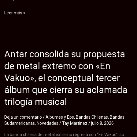
Zenith
Leer más »
Sins,
la
nueva
superbanda
Antar consolida su propuesta
del
rock
de metal extremo con «En
progresivo
Vakuo», el conceptual tercer
chileno,
debuta
álbum que cierra su aclamada
con
trilogía musical
su
potente
y
Deja un comentario
/
Albumes y Eps
,
Bandas Chilenas
,
Bandas
Sudamericanas
,
Novedades
/
Tay Martinez
/
julio 8, 2026
conceptual
sencillo
La banda chilena de metal extremo regresa con “En Vakuo”, su