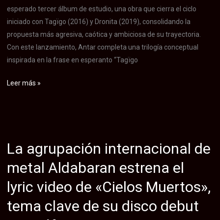
«Fight
esperado tercer álbum de estudio, una obra que cierra el ciclo
or
iniciado con Tagïgo (2016) y Dronita (2019), consolidando la
Die»
propuesta más agresiva, caótica y ambiciosa de su trayectoria.
Con este lanzamiento, Antar completa una trilogía conceptual
inspirada en la frase en esperanto “Tagïgo
Antar
Leer más »
consolida
su
propuesta
de
La agrupación internacional de
metal
extremo
metal Aldabaran estrena el
con
lyric video de «Cielos Muertos»,
«En
Vakuo»,
tema clave de su disco debut
el