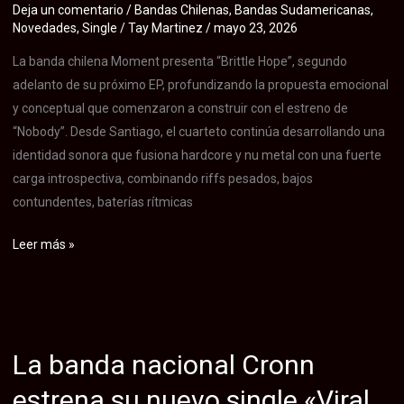
Deja un comentario
/
Bandas Chilenas
,
Bandas Sudamericanas
,
Allá»
Novedades
,
Single
/
Tay Martinez
/
mayo 23, 2026
donde
La banda chilena Moment presenta “Brittle Hope”, segundo
abordan
adelanto de su próximo EP, profundizando la propuesta emocional
el
y conceptual que comenzaron a construir con el estreno de
desgaste
“Nobody”. Desde Santiago, el cuarteto continúa desarrollando una
y
identidad sonora que fusiona hardcore y nu metal con una fuerte
quiebre
carga introspectiva, combinando riffs pesados, bajos
emocional
contundentes, baterías rítmicas
Moment
Leer más »
estrena
“Brittle
Hope”,
el
La banda nacional Cronn
segundo
adelanto
estrena su nuevo single «Viral