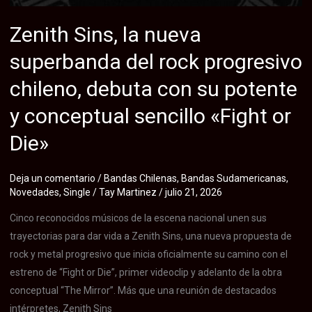
con
el
Zenith Sins, la nueva
lanzamiento
superbanda del rock progresivo
del
videoclip
chileno, debuta con su potente
de
y conceptual sencillo «Fight or
su
sencillo
Die»
“Resistencia”
Deja un comentario
/
Bandas Chilenas
,
Bandas Sudamericanas
,
Novedades
,
Single
/
Tay Martinez
/
julio 21, 2026
Cinco reconocidos músicos de la escena nacional unen sus
trayectorias para dar vida a Zenith Sins, una nueva propuesta de
rock y metal progresivo que inicia oficialmente su camino con el
estreno de “Fight or Die”, primer videoclip y adelanto de la obra
conceptual “The Mirror”. Más que una reunión de destacados
intérpretes, Zenith Sins