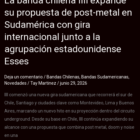
La banda chilena IIII expande
estrena
su propuesta de post-metal en
el
Sudamérica con gira
lyric
video
internacional junto a la
de
agrupación estadounidense
«Cielos
Muertos»,
Esses
tema
clave
Deja un comentario
/
Bandas Chilenas
,
Bandas Sudamericanas
,
de
Novedades
/
Tay Martinez
/
junio 29, 2026
su
IIII comenzó una nueva gira sudamericana que recorrerá el sur de
disco
Chile, Santiago y ciudades clave como Montevideo, Lima y Buenos
debut
Aires, marcando un nuevo hito en su proyección dentro del circuito
«Perséfone»
underground. Desde su base en Chile, IIII continúa expandiendo su
alcance con una propuesta que combina post metal, doom y noise
en una