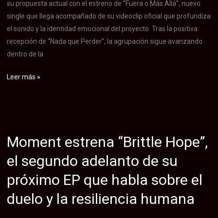
su propuesta actual con el estreno de “Fuera o Más Allá”, nuevo
la
single que llega acompañado de su videoclip oficial que profundiza
agrupación
el sonido y la identidad emocional del proyecto. Tras la positiva
estadounidense
recepción de “Nada que Perder”, la agrupación sigue avanzando
Esses
dentro de la
Animal
Leer más »
de
Costumbre
estrena
su
Moment estrena “Brittle Hope”,
nuevo
single
el segundo adelanto de su
y
próximo EP que habla sobre el
videoclip
«Fuera
duelo y la resiliencia humana
o
Más