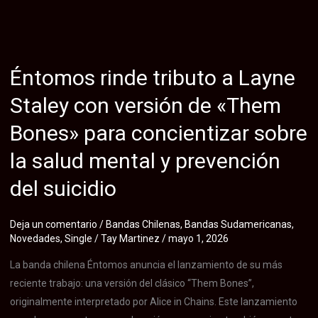
banda
nacional
Cronn
estrena
Éntomos rinde tributo a Layne
su
nuevo
Staley con versión de «Them
single
Bones» para concientizar sobre
«Viral
Curse»,
la salud mental y prevención
una
del suicidio
canción
que
aborda
Deja un comentario
/
Bandas Chilenas
,
Bandas Sudamericanas
,
Novedades
,
Single
/
Tay Martinez
/
mayo 1, 2026
la
psicosis
La banda chilena Éntomos anuncia el lanzamiento de su más
y
reciente trabajo: una versión del clásico “Them Bones”,
la
originalmente interpretado por Alice in Chains. Este lanzamiento
venganza