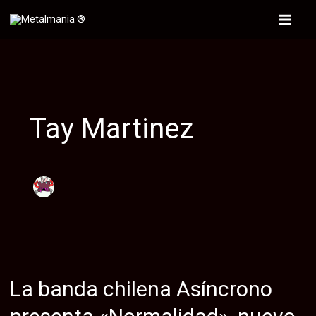
Ir
al
Main
contenido
Menu
Tay Martinez
La banda chilena Asíncrono