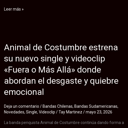
La
Leer más »
banda
chilena
IIII
expande
Animal de Costumbre estrena
su
propuesta
su nuevo single y videoclip
de
«Fuera o Más Allá» donde
post-
metal
abordan el desgaste y quiebre
en
emocional
Sudamérica
con
gira
Deja un comentario
/
Bandas Chilenas
,
Bandas Sudamericanas
,
Novedades
,
Single
,
Videoclip
/
Tay Martinez
/
mayo 23, 2026
internacional
junto
La banda penquista Animal de Costumbre continúa dando forma a
a