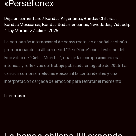
«Perséfone»
conceptual
tercer
álbum
Deja un comentario
/
Bandas Argentinas
,
Bandas Chilenas
,
Bandas Mexicanas
,
Bandas Sudamericanas
,
Novedades
,
Videoclip
que
/
Tay Martinez
/
julio 6, 2026
cierra
su
La agrupación internacional de heavy metal en español continúa
aclamada
promocionando su álbum debut “Perséfone” con el estreno del
trilogía
lyric video de “Cielos Muertos”, una de las composiciones más
musical
intensas y reflexivas del trabajo publicado en agosto de 2025. La
canción combina melodías épicas, riffs contundentes y una
interpretación cargada de emoción para retratar el momento
La
Leer más »
agrupación
internacional
de
metal
Aldabaran