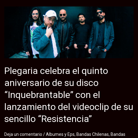
chilena
Asíncrono
presenta
«Normalidad»,
nuevo
single
de
metal
documental
Plegaria celebra el quinto
que
aniversario de su disco
aborda
las
“Inquebrantable” con el
problemáticas
lanzamiento del videoclip de su
y
crisis
sencillo “Resistencia”
de
la
Deja un comentario
/
Albumes y Eps
,
Bandas Chilenas
,
Bandas
sociedad