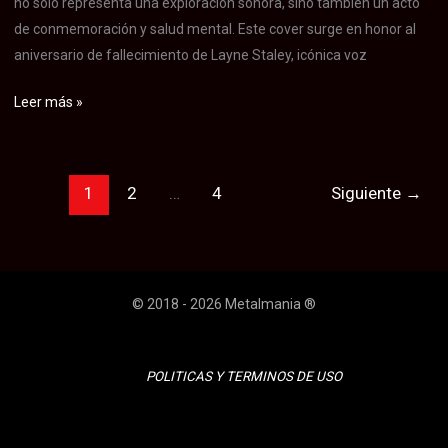
no solo representa una exploración sonora, sino también un acto
de conmemoración y salud mental. Este cover surge en honor al
aniversario de fallecimiento de Layne Staley, icónica voz
Éntomos
Leer más »
rinde
tributo
a
1
2
…
4
Siguiente
→
Layne
Staley
con
versión
© 2018 - 2026 Metalmania ®
de
«Them
Bones»
POLITICAS Y TERMINOS DE USO
para
concientizar
sobre