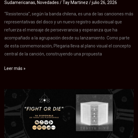
Sudamericanas
,
Novedades
/
Tay Martinez
/
julio 26, 2026
actual
“Resistencia”, según la banda chilena, es una de las canciones más
representativas del disco y un nuevo registro audiovisual que
refuerza el mensaje de perseverancia y esperanza que ha
acompañado a la agrupación desde su lanzamiento. Como parte
de esta conmemoración, Plegaria lleva al plano visual el concepto
central de la canción, construyendo una propuesta
Plegaria
Leer más »
celebra
el
quinto
aniversario
de
su
disco
“Inquebrantable”