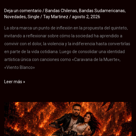
Deja un comentario
/
Bandas Chilenas
,
Bandas Sudamericanas
,
Novedades
,
Single
/
Tay Martinez
/
agosto 2, 2026
La obra marca un punto de inflexión en la propuesta del quinteto,
invitando a reflexionar sobre cómo la sociedad ha aprendido a
convivir con el dolor, la violencia y la indiferencia hasta convertirlas
en parte de la vida cotidiana. Luego de consolidar una identidad
artística única con canciones como «Caravana de la Muerte»,
«Viento Blanco»
La
Leer más »
banda
chilena
Asíncrono
presenta
«Normalidad»,
nuevo