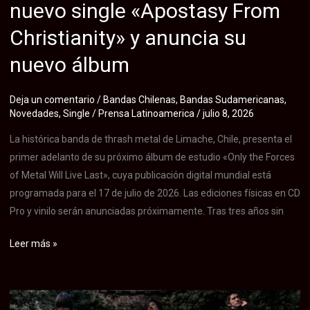
nuevo single «Apostasy From
y
Christianity» y anuncia su
Tierra
del
nuevo álbum
Fuego.
Deja un comentario
/
Bandas Chilenas
,
Bandas Sudamericanas
,
Novedades
,
Single
/
Prensa Latinoamerica
/
julio 8, 2026
La histórica banda de thrash metal de Limache, Chile, presenta el
primer adelanto de su próximo álbum de estudio «Only the Forces
of Metal Will Live Last», cuya publicación digital mundial está
programada para el 17 de julio de 2026. Las ediciones físicas en CD
Pro y vinilo serán anunciadas próximamente. Tras tres años sin
Thrash
Leer más »
Attack
regresa
tras