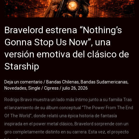
single
de
metal
documental
Bravelord estrena “Nothing’s
que
Gonna Stop Us Now”, una
aborda
las
versión emotiva del clásico de
problemáticas
Starship
y
crisis
de
Deja un comentario
/
Bandas Chilenas
,
Bandas Sudamericanas
,
Novedades
,
Single
/
Cipress
/
julio 26, 2026
la
sociedad
Rodrigo Bravo muestra un lado más íntimo junto a su familia Tras
actual
el lanzamiento de su álbum conceptual “The Power From The End
Of The World”, donde relató una épica historia de fantasía
inspirada en el power metal clásico, Bravelord sorprende con un
giro completamente distinto en su carrera. Esta vez, el proyecto