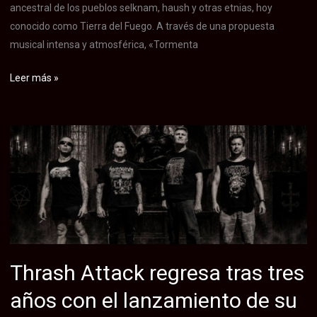
ancestral de los pueblos selknam, haush y otras etnias, hoy
conocido como Tierra del Fuego. A través de una propuesta
musical intensa y atmosférica, «Tormenta
Ngutram
Leer más »
estrena
«Tormenta
Austral»,
un
viaje
a
las
raices,
inspirado
en
Thrash Attack regresa tras tres
la
años con el lanzamiento de su
cosmovisión
selknam