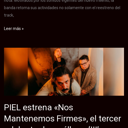
nota. Motivados por los sonidos vigentes del nuevo milenio, la
banda retoma sus actividades no solamente con el reestreno del
track,
La
Leer más »
banda
chilena
Incorporeo
rompe
cinco
años
de
silencio
con
el
PIEL estrena «Nos
lanzamiento
Mantenemos Firmes», el tercer
de
la