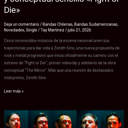
Die»
Deja un comentario
/
Bandas Chilenas
,
Bandas Sudamericanas
,
Novedades
,
Single
/
Tay Martinez
/
julio 21, 2026
Cinco reconocidos músicos de la escena nacional unen sus
trayectorias para dar vida a Zenith Sins, una nueva propuesta de
rock y metal progresivo que inicia oficialmente su camino con el
estreno de “Fight or Die”, primer videoclip y adelanto de la obra
conceptual “The Mirror”. Más que una reunión de destacados
intérpretes, Zenith Sins
Zenith
Leer más »
Sins,
la
nueva
superbanda
del