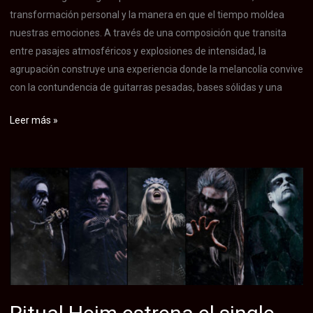
transformación personal y la manera en que el tiempo moldea
nuestras emociones. A través de una composición que transita
entre pasajes atmosféricos y explosiones de intensidad, la
agrupación construye una experiencia donde la melancolía convive
con la contundencia de guitarras pesadas, bases sólidas y una
Atralux
Leer más »
estrena
«Distante»,
un
potente
single
de
metal
alternativo
que
explora