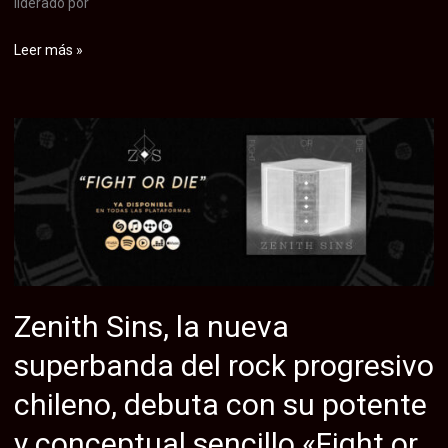
liderado por
Bravelord
Leer más »
estrena
“Nothing’s
Gonna
Stop
Us
Now”,
una
versión
emotiva
del
Zenith Sins, la nueva
clásico
superbanda del rock progresivo
de
Starship
chileno, debuta con su potente
y conceptual sencillo «Fight or