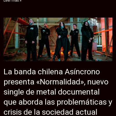
Leer más »
adelanta
su
álbum
con
‘Messenger
Of
The
Last
Words’,
un
La banda chilena Asíncrono
potente
presenta «Normalidad», nuevo
sencillo
de
single de metal documental
metal
que aborda las problemáticas y
neoclásico
crisis de la sociedad actual