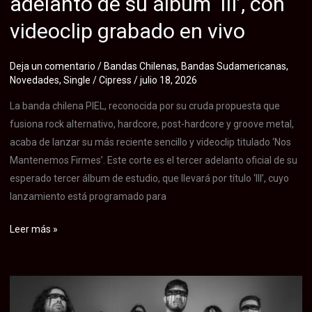
adelanto de su álbum ‘III’, con
versión
videoclip grabado en vivo
2026
de
su
Deja un comentario
/
Bandas Chilenas
,
Bandas Sudamericanas
,
Novedades
,
Single
/
Cipress
/
julio 18, 2026
hit
Escritos
La banda chilena PIEL, reconocida por su cruda propuesta que
fusiona rock alternativo, hardcore, post-hardcore y groove metal,
acaba de lanzar su más reciente sencillo y videoclip titulado ‘Nos
Mantenemos Firmes’. Este corte es el tercer adelanto oficial de su
esperado tercer álbum de estudio, que llevará por título ‘III’, cuyo
lanzamiento está programado para
PIEL
Leer más »
estrena
«Nos
Mantenemos
Firmes»,