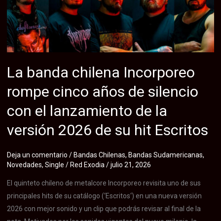
rock
progresivo
chileno,
debuta
con
La banda chilena Incorporeo
su
rompe cinco años de silencio
potente
y
con el lanzamiento de la
conceptual
versión 2026 de su hit Escritos
sencillo
«Fight
or
Deja un comentario
/
Bandas Chilenas
,
Bandas Sudamericanas
,
Novedades
,
Single
/
Red Exodia
/
julio 21, 2026
Die»
El quinteto chileno de metalcore Incorporeo revisita uno de sus
principales hits de su catálogo (‘Escritos‘) en una nueva versión
2026 con mejor sonido y un clip que podrás revisar al final de la