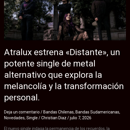
tres
años
con
el
lanzamiento
de
su
Atralux estrena «Distante», un
nuevo
potente single de metal
single
«Apostasy
alternativo que explora la
From
melancolía y la transformación
Christianity»
y
personal.
anuncia
su
Deja un comentario
/
Bandas Chilenas
,
Bandas Sudamericanas
,
nuevo
Novedades
,
Single
/
Christian Diaz
/
julio 7, 2026
álbum
El nuevo single indaga la permanencia de los recuerdos, la