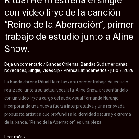
Ritual Heim estrena el single
la
con video liryc de la canción
melancolía
y
“Reino de la Aberración”, primer
la
trabajo de estudio junto a Aline
transformación
personal.
Snow.
Deja un comentario
/
Bandas Chilenas
,
Bandas Sudamericanas
,
Novedades
,
Single
,
Videoclip
/
Prensa Latinoamerica
/
julio 7, 2026
La banda chilena Ritual Heim lanza su primer trabajo de estudio
realizado junto a su actual vocalista, Aline Snow, presentándolo
con un vídeo liryc a cargo del audiovisual Fernando Naranjo,
incorporando una nueva fuerza interpretativa y una renovada
propuesta artística que profundiza la identidad oscura y extrema
de la banda. “Reino de la Aberración” es una pieza
Ritual
Leer más »