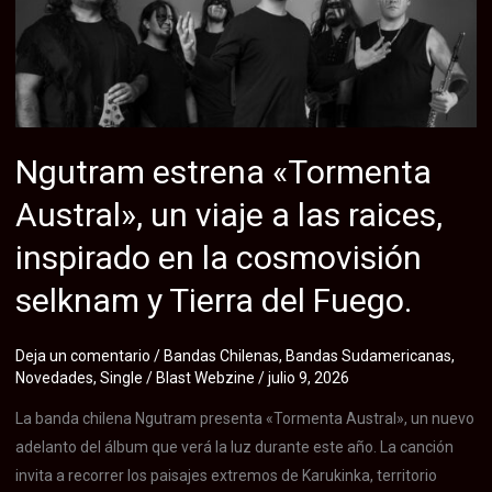
el
tercer
adelanto
de
su
álbum
Ngutram estrena «Tormenta
‘III’,
Austral», un viaje a las raices,
con
videoclip
inspirado en la cosmovisión
grabado
selknam y Tierra del Fuego.
en
vivo
Deja un comentario
/
Bandas Chilenas
,
Bandas Sudamericanas
,
Novedades
,
Single
/
Blast Webzine
/
julio 9, 2026
La banda chilena Ngutram presenta «Tormenta Austral», un nuevo
adelanto del álbum que verá la luz durante este año. La canción
invita a recorrer los paisajes extremos de Karukinka, territorio