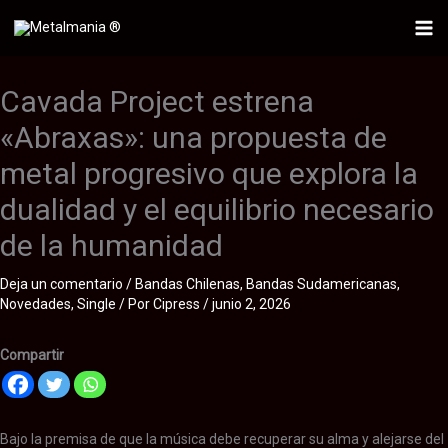
Ir
al
Mai
contenido
Me
Cavada Project estrena
«Abraxas»: una propuesta de
metal progresivo que explora la
dualidad y el equilibrio necesario
de la humanidad
Deja un comentario
/
Bandas Chilenas
,
Bandas Sudamericanas
,
Novedades
,
Single
/ Por
Cipress
/
junio 2, 2026
Compartir
Bajo la premisa de que la música debe recuperar su alma y alejarse del