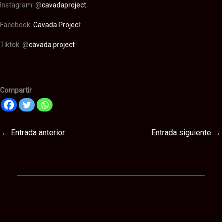
Instagram: @
cavadaproject
Facebook:
Cavada Projec
t
Tiktok: @
cavada.project
Cavada Project
Cavada Project
Compartir
←
Entrada anterior
Entrada siguiente
→
Te puede interesar