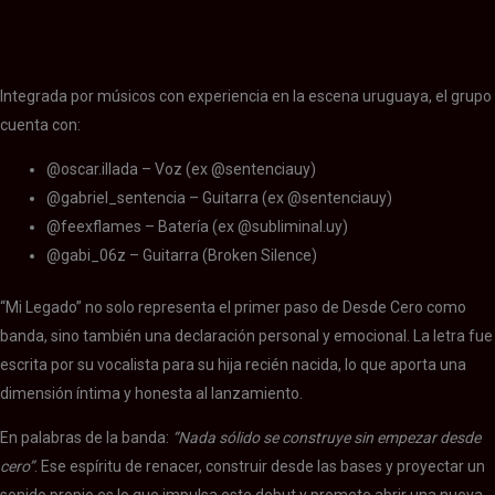
Integrada por músicos con experiencia en la escena uruguaya, el grupo
cuenta con:
@oscar.illada – Voz (ex @sentenciauy)
@gabriel_sentencia – Guitarra (ex @sentenciauy)
@feexflames – Batería (ex @subliminal.uy)
@gabi_06z – Guitarra (Broken Silence)
“Mi Legado” no solo representa el primer paso de Desde Cero como
banda, sino también una declaración personal y emocional. La letra fue
escrita por su vocalista para su hija recién nacida, lo que aporta una
dimensión íntima y honesta al lanzamiento.
En palabras de la banda:
“Nada sólido se construye sin empezar desde
cero”
. Ese espíritu de renacer, construir desde las bases y proyectar un
sonido propio es lo que impulsa este debut y promete abrir una nueva