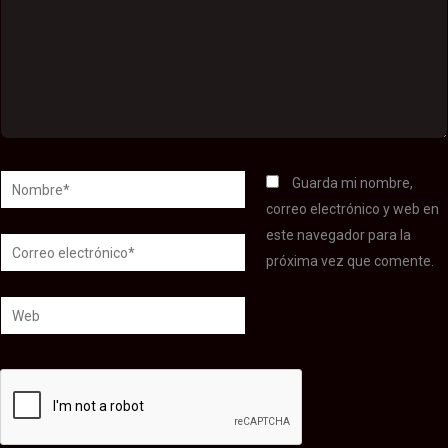
Nombre*
Guarda mi nombre,
correo electrónico y web en
este navegador para la
Correo
próxima vez que comente.
electrónico*
Web