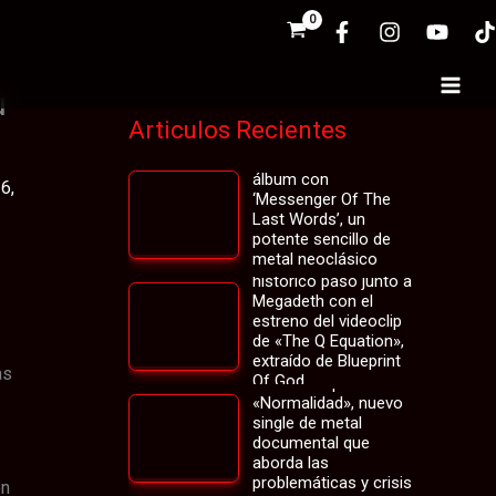
u
Main
Articulos Recientes
Men
DOMIC adelanta su
álbum con
26,
‘Messenger Of The
Last Words’, un
potente sencillo de
metal neoclásico
Cabrio revive su
histórico paso junto a
Megadeth con el
estreno del videoclip
de «The Q Equation»,
extraído de Blueprint
La banda chilena
as
Of God
Asíncrono presenta
«Normalidad», nuevo
single de metal
documental que
aborda las
problemáticas y crisis
Plegaria celebra el
ón