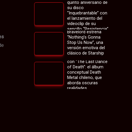
de la sociedad actual
quinto aniversario de
su disco
“Inquebrantable” con
el lanzamiento del
videoclip de su
sencillo “Resistencia”
Bravelord estrena
es
“Nothing’s Gonna
Stop Us Now”, una
de
versión emotiva del
clásico de Starship
Soulinpain regresa
con “The Last Dance
of Death”: el álbum
conceptual Death
Metal chileno, que
aborda oscuras
realidades