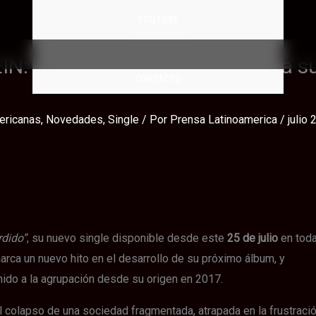
YOUTUBE
CATALOGO
IN: “Lugar Perdido” abre paso a s
CONTACTO
ericanas
,
Novedades
,
Single
/ Por
Prensa Latinoamerica
/
julio 
rdido”
, su nuevo single disponible desde este
25 de julio
en tod
arca un nuevo hito en el desarrollo de su próximo álbum, y
efinido a la agrupación desde su origen en 2017.
el colapso de una sociedad fragmentada, atrapada en la frustraci