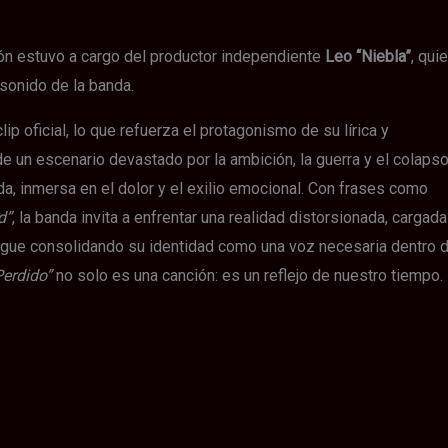
ón estuvo a cargo del productor independiente
Leo “Niebla”
, qui
 sonido de la banda.
ip oficial, lo que refuerza el protagonismo de su lírica y
de un escenario devastado por la ambición, la guerra y el colaps
a, inmersa en el dolor y el exilio emocional. Con frases como
d”
, la banda invita a enfrentar una realidad distorsionada, cargada
gue consolidando su identidad como una voz necesaria dentro d
Perdido”
no solo es una canción: es un reflejo de nuestro tiempo.
IN THE VEIN
IN THE VEIN
IN THE VEIN
IN THE VEIN