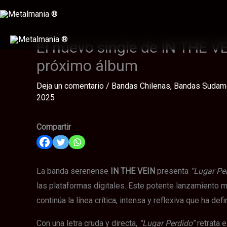
Ir
al
contenido
El nuevo single de IN THE VE
próximo álbum
Deja un comentario
/
Bandas Chilenas
,
Bandas Sudam
2025
Compartir
La banda serenense
IN THE VEIN
presenta
“Lugar Pe
las plataformas digitales. Este potente lanzamiento m
continúa la línea crítica, intensa y reflexiva que ha d
Con una letra cruda y directa,
“Lugar Perdido”
retrata 