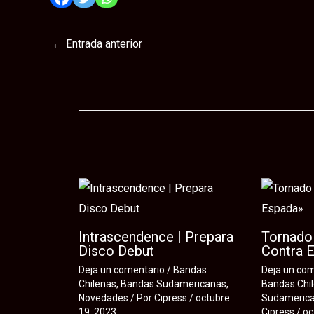
←
Entrada anterior
Te puede interesar
Intrascendence | Prepara
Tornado 
Disco Debut
Contra 
Deja un comentario
/
Bandas
Deja un co
Chilenas
,
Bandas Sudamericanas
,
Bandas Chi
Novedades
/ Por
Cipress
/
octubre
Sudameric
19, 2023
Cipress
/
oc