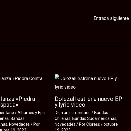
Entrada siguiente
lanza «Piedra
Dolezall estrena nuevo EP
Espada»
y lyric video
mentario
/
Albumes y Eps
,
Deja un comentario
/
Bandas
lenas
,
Bandas
Chilenas
,
Bandas Sudamericanas
,
anas
,
Novedades
/ Por
Novedades
/ Por
Cipress
/
octubre
tubre 19, 2023
19, 2023