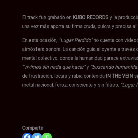
El track fue grabado en
KUBO RECORDS
y la producci
una vez más aporta su firma cruda, pulcra y precisa al
En esta ocasión,
“Lugar Perdido”
no cuenta con videocl
atmósfera sonora. La canción guía al oyente a través 
mental colectivo, donde la humanidad parece extraviad
“vivimos sin nada que hacer”
y
“buscando humanida
de frustración, locura y rabia contenida.
IN THE VEIN
si
metal nacional: feroz, consciente y sin filtros.
“Lugar 
IN THE VEIN
IN THE VEIN
Compartir