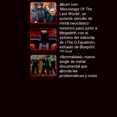
álbum con
‘Messenger Of The
Last Words’, un
potente sencillo de
metal neoclásico
Cabrio revive su
histórico paso junto a
Megadeth con el
estreno del videoclip
de «The Q Equation»,
extraído de Blueprint
La banda chilena
Of God
Asíncrono presenta
«Normalidad», nuevo
single de metal
documental que
aborda las
problemáticas y crisis
de la sociedad actual