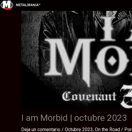
Ir
al
contenido
I am Morbid | octubre 2023
Deja un comentario
/
Octubre 2023
,
On the Road
/ Po