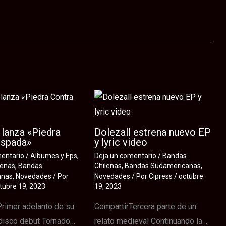
lanza «Piedra
Dolezall estrena nuevo EP
Espada»
y lyric video
mentario
/
Albumes y Eps
,
Deja un comentario
/
Bandas
lenas
,
Bandas
Chilenas
,
Bandas Sudamericanas
,
anas
,
Novedades
/ Por
Novedades
/ Por
Cipress
/
octubre
tubre 19, 2023
19, 2023
rimer adelanto de su
CompartirTercera parte de un
disco debut Tornado…
relato medieval Continuando la…