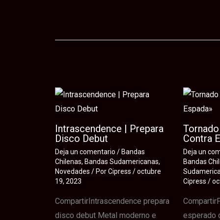
Te puede interesar
Intrascendence | Prepara
Tornado 
Disco Debut
Contra 
Deja un comentario
/
Bandas
Deja un co
Chilenas
,
Bandas Sudamericanas
,
Bandas Chi
Novedades
/ Por
Cipress
/
octubre
Sudameric
19, 2023
Cipress
/
oc
CompartirIntrascendence prepara
CompartirP
disco debut Metal moderno e
esperado 