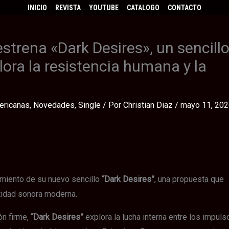
INICIO
REVISTA
YOUTUBE
CATALOGO
CONTACTO
strena «Dark Desires», un sencill
ora la resistencia humana y la
ericanas
,
Novedades
,
Single
/ Por
Christian Diaz
/
mayo 11, 20
amiento de su nuevo sencillo
“Dark Desires”
, una propuesta que
tidad sonora moderna.
ón firme,
“Dark Desires”
explora la lucha interna entre los impuls