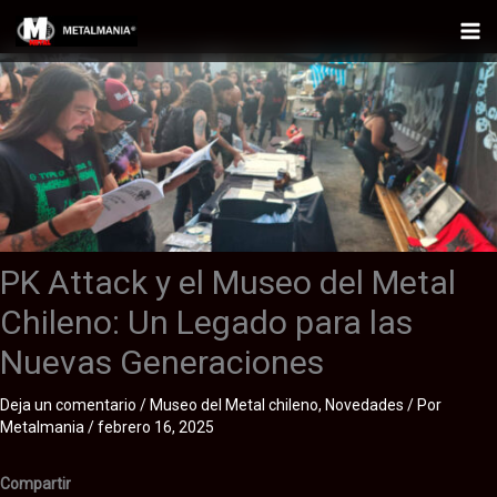
Ir
al
Mai
contenido
Me
PK Attack y el Museo del Metal
Chileno: Un Legado para las
Nuevas Generaciones
Deja un comentario
/
Museo del Metal chileno
,
Novedades
/ Por
Metalmania
/
febrero 16, 2025
Compartir