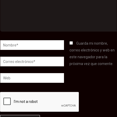
Nombre*
Guarda mi nombre,
correo electrónico y web en
este navegador para la
Correo
próxima vez que comente.
electrónico*
Web