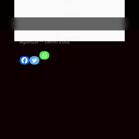
YOUTUBE
CD
,
Music
CATALOGO
Agonizer – Demo 2002
CONTACTO
Agonizer – Demo 2002