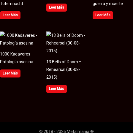
Totemnacht
guerra y muerte
Leer Más
Leer Más
Leer Más
1000 Kadaveres –
Patología asesina
13 Bells of Doom –
Rehearsal (30​-​08​-​
Leer Más
2015)
Leer Más
© 2018 - 2026 Metalmania ®