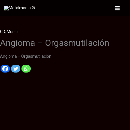
Ir
al
Main
contenido
Menu
CD
,
Music
Angioma – Orgasmutilación
Angioma – Orgasmutilación
Descripción
Información adicional