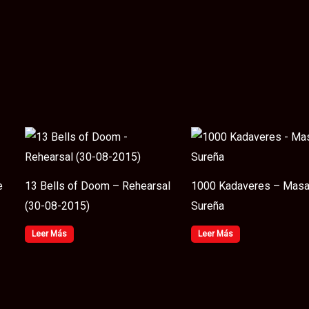
e
13 Bells of Doom – Rehearsal
1000 Kadaveres – Masa
(30​-​08​-​2015)
Sureña
Leer Más
Leer Más