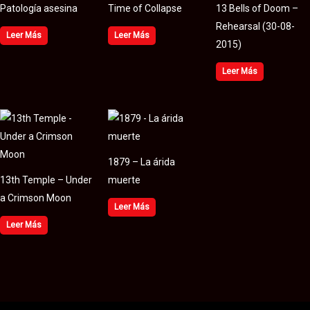
Patología asesina
Time of Collapse
13 Bells of Doom –
Rehearsal (30​-​08​-​
Leer Más
Leer Más
2015)
Leer Más
1879 – La árida
13th Temple – Under
muerte
a Crimson Moon
Leer Más
Leer Más