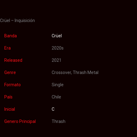
Valoraciones (0)
Crüel – Inquisición
Banda
Crüel
Era
2020s
Released
2021
Genre
Crossover, Thrash Metal
Formato
Single
País
Chile
Inicial
C
Genero Principal
Thrash