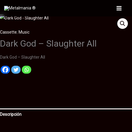
Ir
al
Main
contenido
Menu
Cassette
,
Music
Dark God – Slaughter All
Dark God – Slaughter All
Descripción
Información adicional