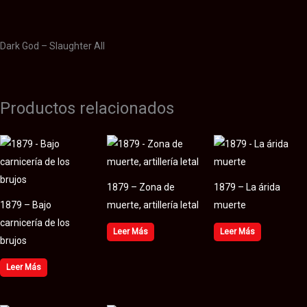
Valoraciones (0)
Dark God – Slaughter All
Productos relacionados
1879 – Zona de
1879 – La árida
1879 – Bajo
muerte, artillería letal
muerte
carnicería de los
Leer Más
Leer Más
brujos
Leer Más