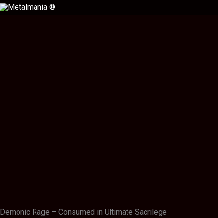
Ir
al
contenido
Descripción
Información adicional
Valoraciones (0)
Demonic Rage – Consumed in Ultimate Sacrilege