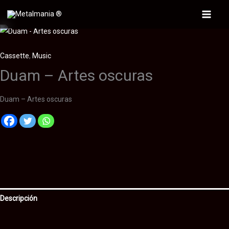
Ir
al
Main
contenido
Menu
Cassette
,
Music
Duam – Artes oscuras
Duam – Artes oscuras
Descripción
Información adicional