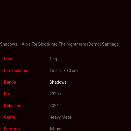
Blood
Descripción
/
Información adicional
Into
the
Valoraciones (0)
Nightmare
cantidad
Shadows – Alive For Blood/Into The Nightmare (Demo) Santiago
Peso
1 kg
Dimensiones
15 × 15 × 10 cm
Banda
Shadows
Era
2020s
Released
2024
Genre
Heavy Metal
Formato
Album