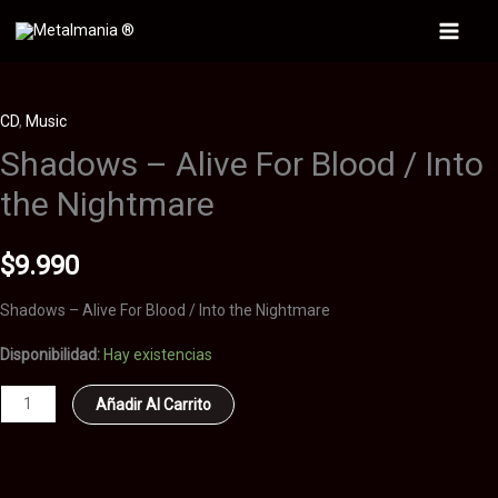
Ir
al
Main
contenido
Menu
CD
,
Music
Shadows – Alive For Blood / Into
the Nightmare
$
9.990
Shadows – Alive For Blood / Into the Nightmare
Disponibilidad:
Hay existencias
Shadows
Añadir Al Carrito
-
Alive
For