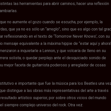
distintas las herramientas para abrir caminos; hacer una reflexión
cambiarlas.
que no aumente el gozo cuando se escucha, por ejemplo, la
as, que ya no es sólo un “arreglo”, sino que es algo con tal gra
ar reflexionando en el texto de ‘Tomorrow Never Knows’, con su
o mensaje equivalente a la máxima hippie de “estar aquí y ahora
menzaron a inquietarle a Lennon, y que volcaría de lleno en su
rrera solista; o quedar perplejo ante el desquiciado sonido de
 su mejor faceta de guitarrista poderoso y arreglador de cosas
stitutivo e importante que fue la música para los Beatles una ve
, que distingue a las obras más representativas del arte a través
 resultado artístico superior, por sobre otros vicios del mundo
el siempre complejo universo del rock. Otra vez.