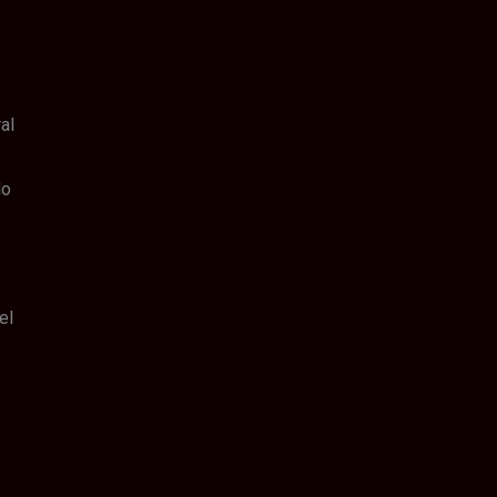
al
lo
el