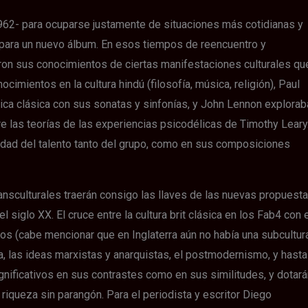
62- para ocuparse justamente de situaciones más cotidianas y
s para un nuevo álbum. En esos tiempos de reencuentro y
ron sus conocimientos de ciertas manifestaciones culturales qu
cimientos en la cultura hindú (filosofía, música, religión), Paul
a clásica con sus sonatas y sinfonías, y John Lennon explorab
e las teorías de las experiencias psicodélicas de Timothy Leary
idad del talento tanto del grupo, como en sus composiciones
ansculturales traerán consigo las llaves de las nuevas propuest
siglo XX. El cruce entre la cultura brit clásica en los Fab4 con 
s (cabe mencionar que en Inglaterra aún no había una subcultur
sta, las ideas marxistas y anarquistas, el postmodernismo, y hasta
gnificativos en sus contrastes como en sus similitudes, y dotará
 riqueza sin parangón. Para el periodista y escritor Diego