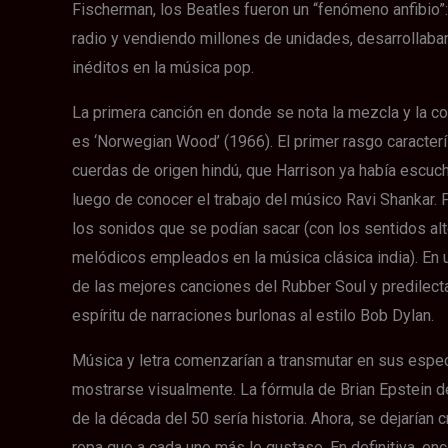
Fischerman, los Beatles fueron un “fenómeno anfibio”
radio y vendiendo millones de unidades, desarrollaban
inéditos en la música pop.
La primera canción en donde se nota la mezcla y la co
es ‘Norwegian Wood’ (1966). El primer rasgo característ
cuerdas de origen hindú, que Harrison ya había escuch
luego de conocer el trabajo del músico Ravi Shankar. 
los sonidos que se podían sacar (con los sentidos al
melódicos empleados en la música clásica india). En 
de las mejores canciones del Rubber Soul y predilecta
espíritu de narraciones burlonas al estilo Bob Dylan.
Música y letra comenzarían a transmutar en sus espec
mostrarse visualmente. La fórmula de Brian Epstein de
de la década del 50 sería historia. Ahora, se dejarían cr
ropa que a cada uno más le gustase. En definitiva, enc