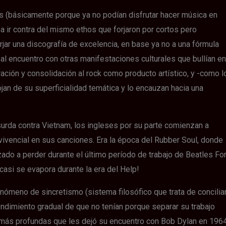
s (básicamente porque ya no podían disfrutar hacer música en
 a ir contra del mismo ethos que forjaron por cortos pero
rjar una discografía de excelencia, en base ya no a una fórmula
 al encuentro con otras manifestaciones culturales que bullían en
ración y consolidación al rock como producto artístico, y -como l
an de su superficialidad temática y lo encauzan hacia una
urda contra Vietnam, los ingleses por su parte comienzan a
ivencial en sus canciones. Era la época del Rubber Soul, donde
ado a perder durante el último período de trabajo de Beatles Fo
casi se evapora durante la era del Help!
ómeno de sincretismo (sistema filosófico que trata de concilia
tendimiento gradual de que no tenían porque separar su trabajo
 más profundas que les dejó su encuentro con Bob Dylan en 1964