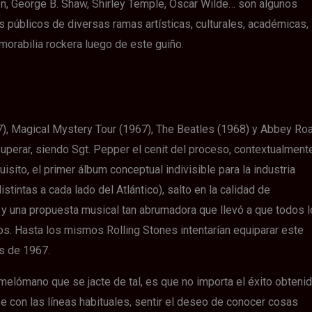
sen, George B. Shaw, Shirley Temple, Oscar Wilde… son algunos
s públicos de diversas ramas artísticas, culturales, académicas,
morabilia rockera luego de este guiño.
7), Magical Mystery Tour (1967), The Beatles (1968) y Abbey Ro
superar, siendo Sgt. Pepper el cenit del proceso, contextualment
ito, el primer álbum conceptual indivisible para la industria
stintas a cada lado del Atlántico), salto en la calidad de
, y una propuesta musical tan abrumadora que llevó a que todos 
s. Hasta los mismos Rolling Stones intentarían equiparar este
es de 1967.
 melómano que se jacte de tal, es que no importa el éxito obtenid
 con las líneas habituales, sentir el deseo de conocer cosas