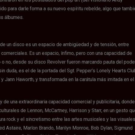
ido para darle forma a su nuevo espíritu rebelde, algo que tambi
sus álbumes.
 de un disco es un espacio de ambigüedad y de tensión, entre
s comerciales. Es un espacio, ínfimo, pero con una capacidad de
lo o no, desde su disco Revolver fueron marcando pauta del pode
sin duda, es el de la portada del Sgt. Pepper’s Lonely Hearts Clu
 y Jann Haworth, y transformada en la carátula más imitada en el
y de una extraordinaria capacidad comercial y publicitaria, donde
ulturales de Lennon, McCartney, Harrison y Starr, en un gesto qu
ura rock y el sincretismo entre las artes musicales y las visuales
Fred Astaire, Marlon Brando, Marilyn Monroe, Bob Dylan, Sigmund