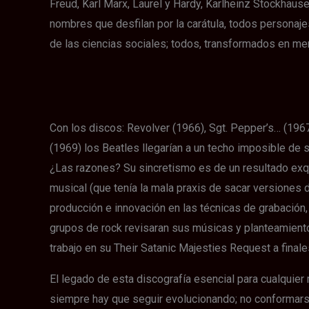
Freud, Karl Marx, Laurel y Hardy, Karlheinz Stockhau
nombres que desfilan por la carátula, todos personaje
de las ciencias sociales; todos, transformados en me
Con los discos: Revolver (1966), Sgt. Pepper’s… (196
(1969) los Beatles llegarían a un techo imposible de 
¿Las razones? Su sincretismo es de un resultado exquis
musical (que tenía la mala praxis de sacar versiones di
producción e innovación en las técnicas de grabación
grupos de rock revisaran sus músicas y planteamiento
trabajo en su Their Satanic Majesties Request a final
El legado de esta discografía esencial para cualquier
siempre hay que seguir evolucionando; no conformarse