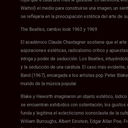
Warhol) el medio para construirse una imagen, un sent
se reflejaría en la preocupación estética del arte de 
The Beatles, cambio look 1963 y 1969
El académico Claude Chastagner sostiene que el arte
aspiraciones estéticas, radicalismo crítico y apuesta
intriga y poder de seducción. Los Beatles, intuyéndo
y la seducción de una carátula. El caso más evidente, 
Band (1967), encargada a los artistas pop Peter Blake
mundo de la música popular.
Blake y Haworth imaginaron un objeto estético, lúdico 
se encuentran exhibidos con ostentación, los gustos c
funda y legitima el eclecticismo iconoclasta de la cult
William Burroughs, Albert Einstein, Edgar Allan Poe, 