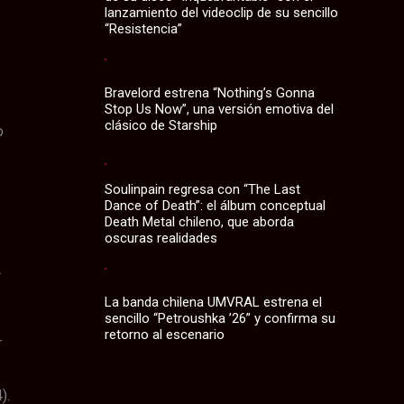
lanzamiento del videoclip de su sencillo
“Resistencia”
Bravelord estrena “Nothing’s Gonna
Stop Us Now”, una versión emotiva del
clásico de Starship
o
Soulinpain regresa con “The Last
Dance of Death”: el álbum conceptual
Death Metal chileno, que aborda
oscuras realidades
r
La banda chilena UMVRAL estrena el
sencillo “Petroushka ’26” y confirma su
retorno al escenario
r
).