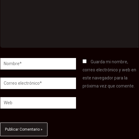
Nombre*
Guarda mi nombre,
correo electrónico y web en
este navegador para la
Correo
próxima vez que comente.
electrónico*
Web