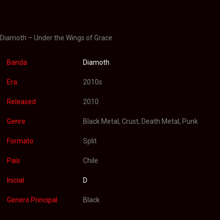
Valoraciones (0)
Diamoth – Under the Wings of Grace
Banda
Diamoth
Era
2010s
Released
2010
Genre
Black Metal, Crust, Death Metal, Punk
Formato
Split
País
Chile
Inicial
D
Genero Principal
Black